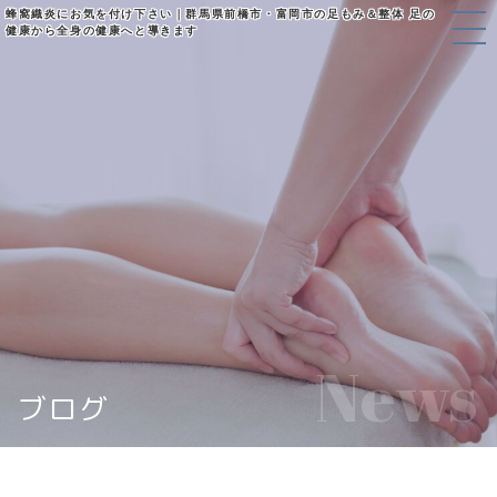
蜂窩織炎にお気を付け下さい｜群馬県前橋市・富岡市の足もみ＆整体 足の
健康から全身の健康へと導きます
News
ブログ