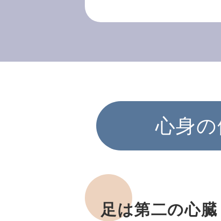
心身の
足は第二の心臓