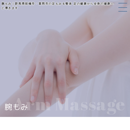
腕もみ｜群馬県前橋市・富岡市の足もみ＆整体 足の健康から全身の健康へ
と導きます
Arm Massage
腕もみ