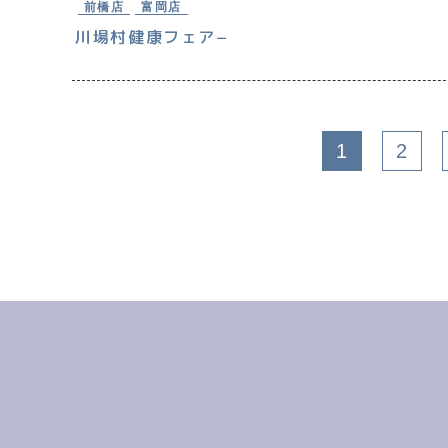
前橋店
富岡店
川場村健康フェア−
1
2