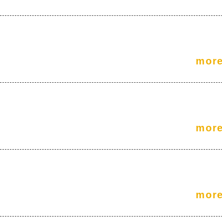
mor
mor
mor