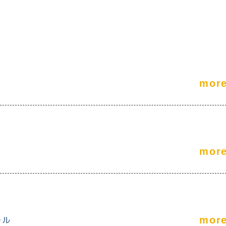
mor
mor
ール
mor