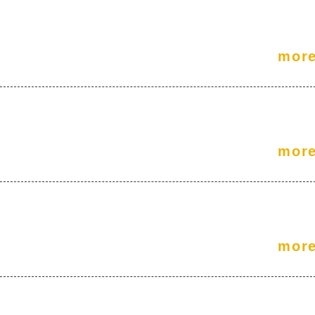
mor
mor
mor