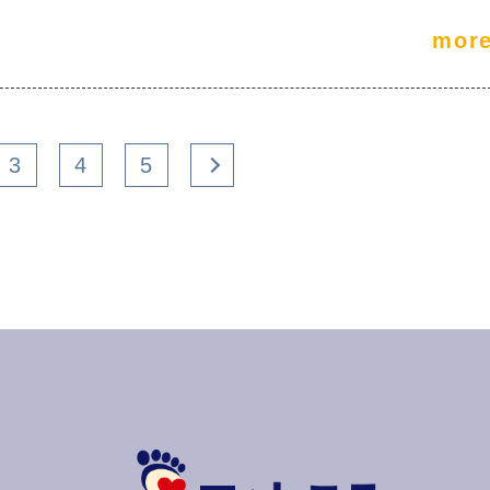
mor
3
4
5