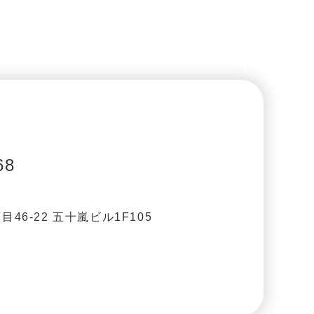
68
46-22 五十嵐ビル1F105