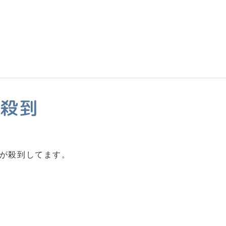
が殺到
せが殺到してます。