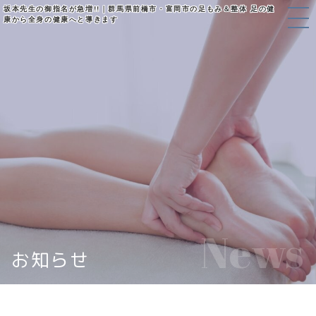
坂本先生の御指名が急増!!｜群馬県前橋市・富岡市の足もみ＆整体 足の健
康から全身の健康へと導きます
News
お知らせ