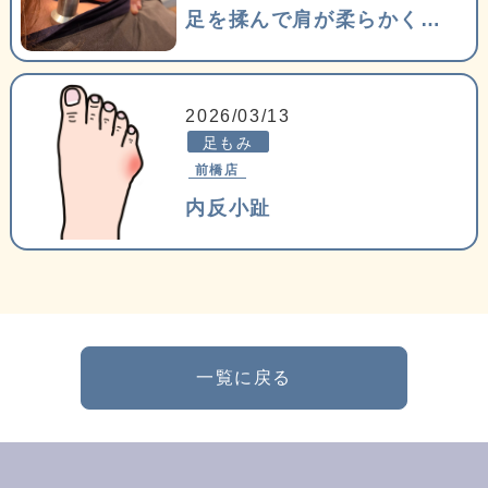
足を揉んで肩が柔らかくなるかなぁ？
2026/03/13
足もみ
前橋店
内反小趾
一覧に戻る