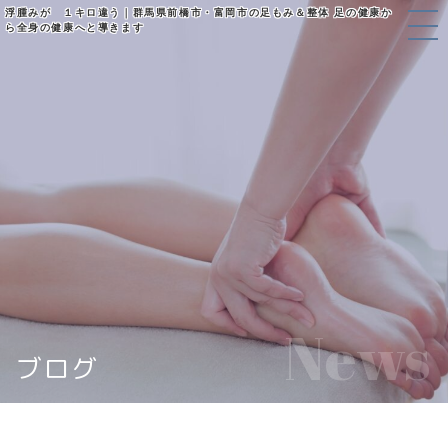
浮腫みが １キロ違う｜群馬県前橋市・富岡市の足もみ＆整体 足の健康か
ら全身の健康へと導きます
News
ブログ