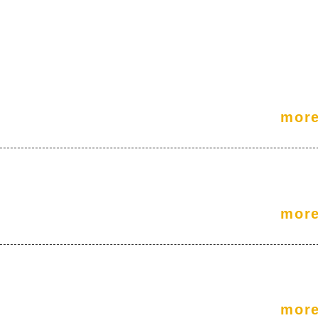
mor
mor
mor